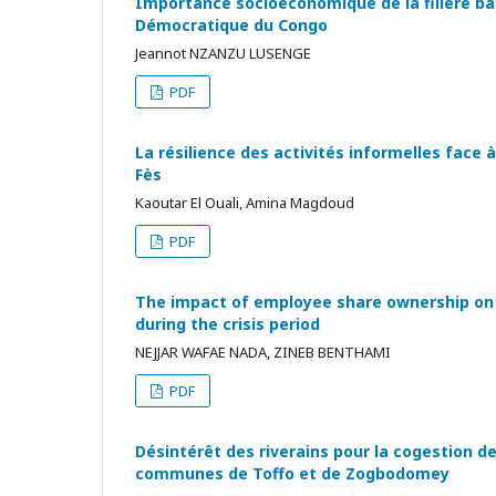
Importance socioéconomique de la filière bam
Démocratique du Congo
Jeannot NZANZU LUSENGE
PDF
La résilience des activités informelles face 
Fès
Kaoutar El Ouali, Amina Magdoud
PDF
The impact of employee share ownership on 
during the crisis period
NEJJAR WAFAE NADA, ZINEB BENTHAMI
PDF
Désintérêt des riverains pour la cogestion de
communes de Toffo et de Zogbodomey