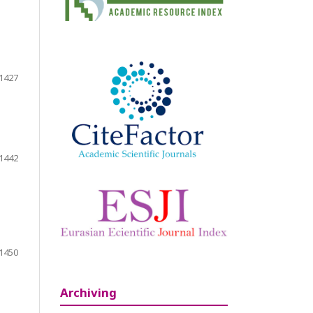
1427
1442
1450
Archiving