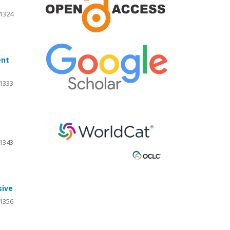
1324
ent
1333
1343
sive
1356