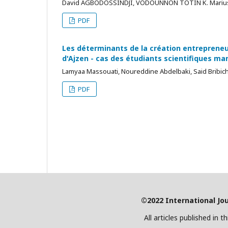
David AGBODOSSINDJI, VODOUNNON TOTIN K. Marius, 
PDF
Les déterminants de la création entrepreneur
d'Ajzen - cas des étudiants scientifiques ma
Lamyaa Massouati, Noureddine Abdelbaki, Said Bribic
PDF
©2022 International Jo
All articles published in 