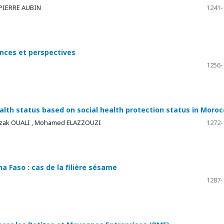
 PIERRE AUBIN
1241-
ances et perspectives
1256-
ealth status based on social health protection status in Moro
azak OUALI , Mohamed ELAZZOUZI
1272-
a Faso : cas de la filière sésame
1287-