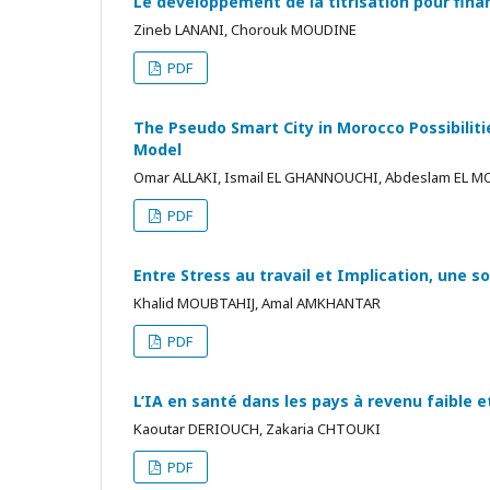
Le développement de la titrisation pour fina
Zineb LANANI, Chorouk MOUDINE
PDF
The Pseudo Smart City in Morocco Possibilit
Model
Omar ALLAKI, Ismail EL GHANNOUCHI, Abdeslam EL 
PDF
Entre Stress au travail et Implication, une s
Khalid MOUBTAHIJ, Amal AMKHANTAR
PDF
L’IA en santé dans les pays à revenu faible e
Kaoutar DERIOUCH, Zakaria CHTOUKI
PDF