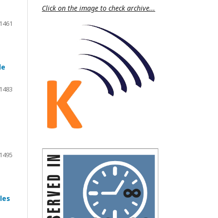
Click on the image to check archive...
1461
de
1483
1495
les