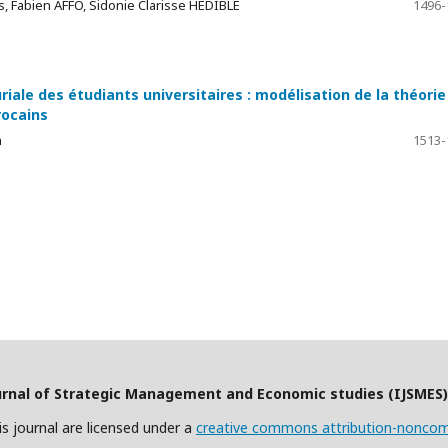
Fabien AFFO, Sidonie Clarisse HEDIBLE
1496-
iale des étudiants universitaires : modélisation de la théorie
rocains
h
1513-
urnal of Strategic Management and Economic studies (IJSMES
this journal are licensed under a
creative commons attribution-noncomm