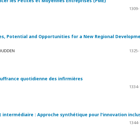
ncer les Petites et Moyennes Entreprises (PME)
1309-
ies, Potential and Opportunities for a New Regional Developm
MOUDDEN
1325-
ouffrance quotidienne des infirmières
1334-
t intermédiaire : Approche synthétique pour l'innovation inclu
1344-