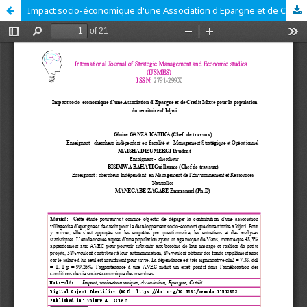
Impact socio-économique d'une Association d'Epargne et de Crédit Mixte pour la population du territoire d'Idjwi